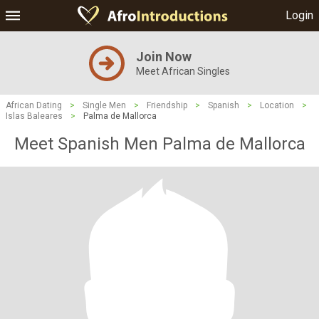
Login
Join Now
Meet African Singles
African Dating
>
Single Men
>
Friendship
>
Spanish
>
Location
>
Islas Baleares
>
Palma de Mallorca
Meet Spanish Men Palma de Mallorca