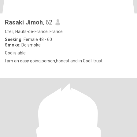
Rasaki Jimoh
, 62
Creil, Hauts-de-France, France
Seeking:
Female 48 - 60
Smoke:
Do smoke
God is able
I am an easy going person,honest and in God l trust