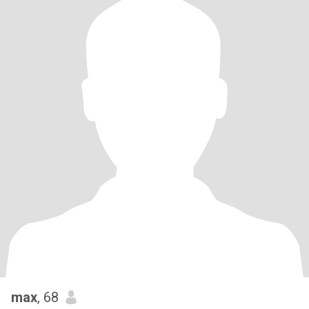
max
, 68