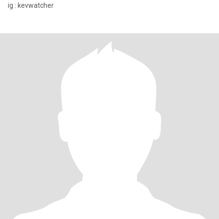
ig : kevwatcher