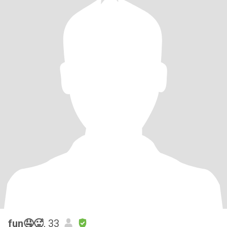
fun🤤🥵
, 33