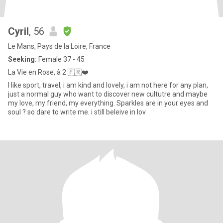
Cyril
, 56
Le Mans, Pays de la Loire, France
Seeking:
Female 37 - 45
La Vie en Rose, à 2 🇫🇷❤️
I like sport, travel, i am kind and lovely, i am not here for any plan,
just a normal guy who want to discover new cultutre and maybe
my love, my friend, my everything. Sparkles are in your eyes and
soul ? so dare to write me. i still beleive in lov