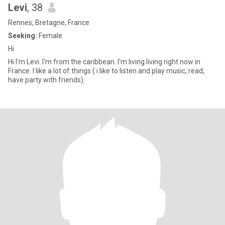
Levi
, 38
Rennes, Bretagne, France
Seeking:
Female
Hi
Hi I'm Levi. I'm from the caribbean. I'm living living right now in
France. I like a lot of things ( i like to listen and play music, read,
have party with friends).