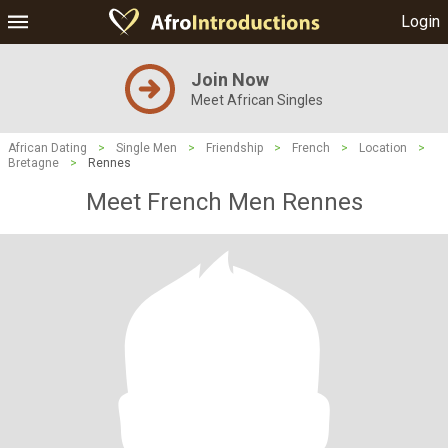
Login
Join Now
Meet African Singles
African Dating
>
Single Men
>
Friendship
>
French
>
Location
>
Bretagne
>
Rennes
Meet French Men Rennes