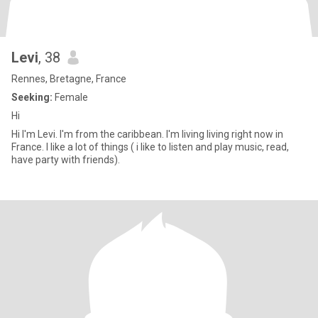
Levi
, 38
Rennes, Bretagne, France
Seeking:
Female
Hi
Hi I'm Levi. I'm from the caribbean. I'm living living right now in
France. I like a lot of things ( i like to listen and play music, read,
have party with friends).