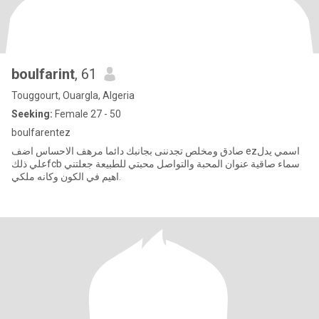
boulfarint
, 61
Touggourt, Ouargla, Algeria
Seeking:
Female 27 - 50
boulfarentez
صادق ومخلص تجدننى بجانبك دائما مرهف الاحساس اضف ezاسمي يدل
علي ذلكfcb سماء صاقية عنوان المحبة والتواصل محبتي للطبيعة جعلتني
اهيم في الكون وكانه ملكي.