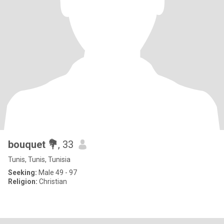
bouquet 💐
, 33
Tunis, Tunis, Tunisia
Seeking:
Male 49 - 97
Religion:
Christian