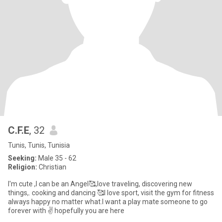
C.F.E
, 32
Tunis, Tunis, Tunisia
Seeking:
Male 35 - 62
Religion:
Christian
I'm cute ,I can be an Angel🥰,love traveling, discovering new
things,. cooking and dancing 🥰I love sport, visit the gym for fitness
always happy no matter what.I want a play mate someone to go
forever with ✌️ hopefully you are here