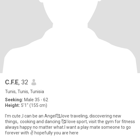
C.F.E
, 32
Tunis, Tunis, Tunisia
Seeking:
Male 35 - 62
Height:
5'1" (155 cm)
I'm cute ,I can be an Angel🥰,love traveling, discovering new
things,. cooking and dancing 🥰I love sport, visit the gym for fitness
always happy no matter what.I want a play mate someone to go
forever with ✌️ hopefully you are here