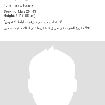
Tunis, Tunis, Tunisia
Seeking:
Male 26 - 43
Height:
5'1" (155 cm)
"تجاهل كل شيء يزعجك، أيامك لا تعوض.. 🤎
لا تزرع الشوكه في طريق فتاة فربما تاتي اختك حافيه القدمين🙂♥