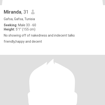
Miranda
, 31
Gafsa, Gafsa, Tunisia
Seeking:
Male 33 - 60
Height:
5'1" (155 cm)
No showing off of nakedness and indecent talks
friendly,happy and decent