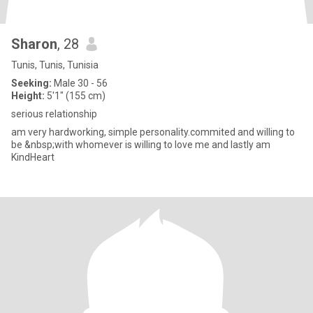
Sharon
, 28
Tunis, Tunis, Tunisia
Seeking:
Male 30 - 56
Height:
5'1" (155 cm)
serious relationship
am very hardworking, simple personality.commited and willing to
be &nbsp;with whomever is willing to love me and lastly am
KindHeart