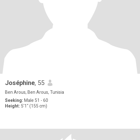
Joséphine
, 55
Ben Arous, Ben Arous, Tunisia
Seeking:
Male 51 - 60
Height:
5'1" (155 cm)