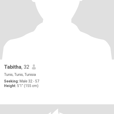
Tabitha
, 32
Tunis, Tunis, Tunisia
Seeking:
Male 32 - 57
Height:
5'1" (155 cm)