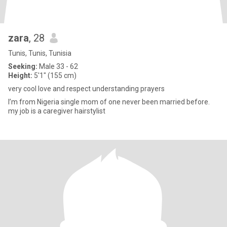
zara
, 28
Tunis, Tunis, Tunisia
Seeking:
Male 33 - 62
Height:
5'1" (155 cm)
very cool love and respect understanding prayers
I’m from Nigeria single mom of one never been married before.
my job is a caregiver hairstylist