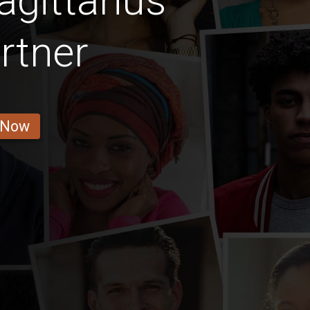
gittarius
rtner
 Now