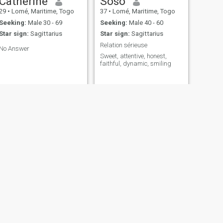
Catherine
Soso
29
•
Lomé, Maritime, Togo
37
•
Lomé, Maritime, Togo
Seeking:
Male 30 - 69
Seeking:
Male 40 - 60
Star sign:
Sagittarius
Star sign:
Sagittarius
Relation sérieuse
No Answer
Sweet, attentive, honest,
faithful, dynamic, smiling
angela
28
•
Lomé, Maritime, Togo