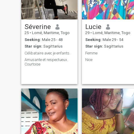
Séverine
Lucie
25
•
Lomé, Maritime, Togo
29
•
Lomé, Maritime, Togo
Seeking:
Male 25 - 48
Seeking:
Male 29 - 54
Star sign:
Sagittarius
Star sign:
Sagittarius
Célibataire avec je enfants.
Femme
Amusante et respectueux.
Nice
Courtoise