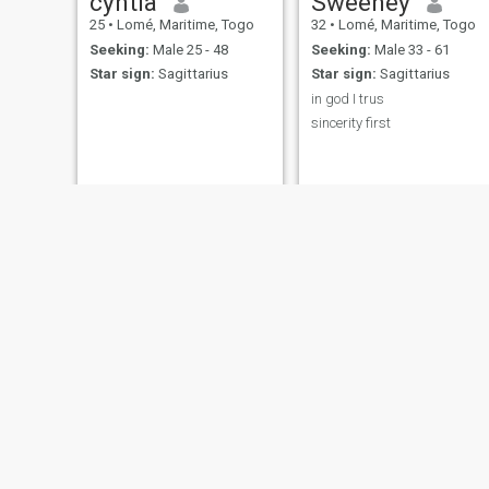
cyntia
Sweeney
25
•
Lomé, Maritime, Togo
32
•
Lomé, Maritime, Togo
Seeking:
Male 25 - 48
Seeking:
Male 33 - 61
Star sign:
Sagittarius
Star sign:
Sagittarius
in god I trus
sincerity first
Joyce
27
•
Lomé, Maritime, Togo