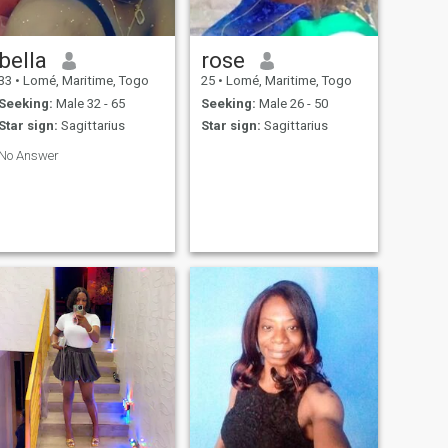
bella
rose
33
•
Lomé, Maritime, Togo
25
•
Lomé, Maritime, Togo
Seeking:
Male 32 - 65
Seeking:
Male 26 - 50
Star sign:
Sagittarius
Star sign:
Sagittarius
No Answer