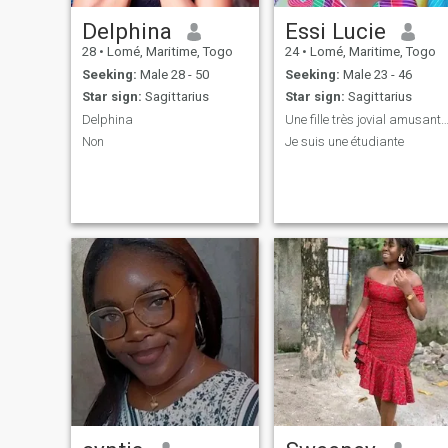
Delphina
Essi Lucie
28
•
Lomé, Maritime, Togo
24
•
Lomé, Maritime, Togo
Seeking:
Male 28 - 50
Seeking:
Male 23 - 46
Star sign:
Sagittarius
Star sign:
Sagittarius
Delphina
Une fille très jovial amusante et sér
Non
Je suis une étudiante