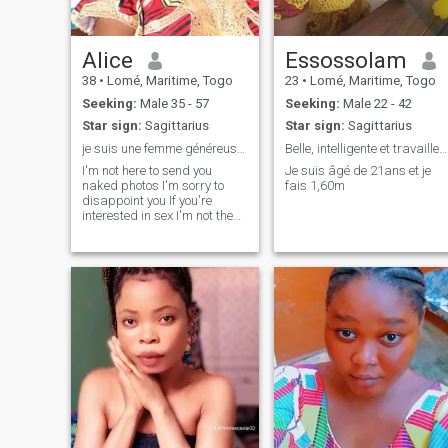
Alice
Essossolam
38
•
Lomé, Maritime, Togo
23
•
Lomé, Maritime, Togo
Seeking:
Male 35 - 57
Seeking:
Male 22 - 42
Star sign:
Sagittarius
Star sign:
Sagittarius
je suis une femme généreuse aimable et croyante
Belle, intelligente et travailleuse
I'm not here to send you
Je suis âgé de 21ans et je
naked photos I'm sorry to
fais 1,60m
disappoint you If you're
interested in sex I'm not the
right person