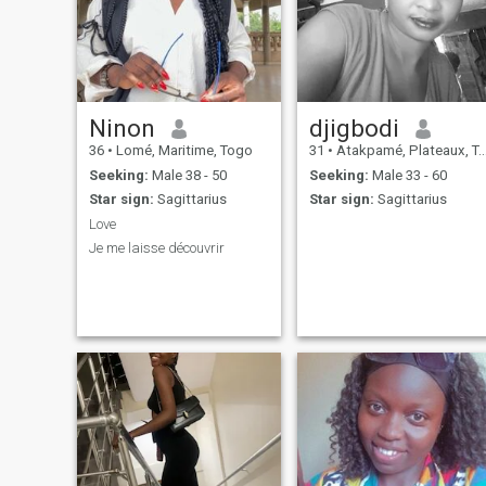
Ninon
djigbodi
36
•
Lomé, Maritime, Togo
31
•
Atakpamé, Plateaux, Togo
Seeking:
Male 38 - 50
Seeking:
Male 33 - 60
Star sign:
Sagittarius
Star sign:
Sagittarius
Love
Je me laisse découvrir