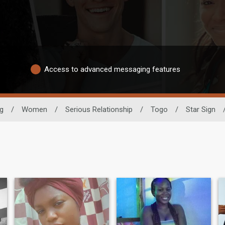
Access to advanced messaging features
g
/
Women
/
Serious Relationship
/
Togo
/
Star Sign