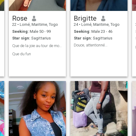
Rose
Brigitte
22
•
Lomé, Maritime, Togo
24
•
Lomé, Maritime, Togo
Seeking:
Male 50 - 99
Seeking:
Male 23 - 46
Star sign:
Sagittarius
Star sign:
Sagittarius
Douce, attentionné...
Que de la joie au tour de moi 🥰❤️
Que du fun