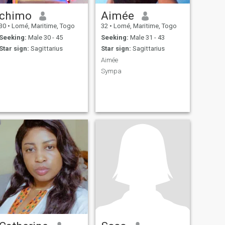
chimo
Aimée
30
•
Lomé, Maritime, Togo
32
•
Lomé, Maritime, Togo
Seeking:
Male 30 - 45
Seeking:
Male 31 - 43
Star sign:
Sagittarius
Star sign:
Sagittarius
Aimée
Sympa