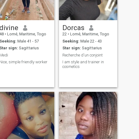
divine
Dorcas
48
•
Lomé, Maritime, Togo
22
•
Lomé, Maritime, Togo
Seeking:
Male 41 - 57
Seeking:
Male 22 - 43
Star sign:
Sagittarius
Star sign:
Sagittarius
Medi
Recherche d'un conjoint
Nice, simple friendly worker
I am style and trainer in
cosmetics