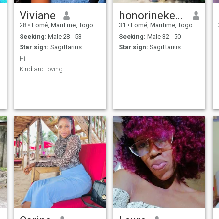
Viviane
honorinekebina sur tok
28
•
Lomé, Maritime, Togo
31
•
Lomé, Maritime, Togo
Seeking:
Male 28 - 53
Seeking:
Male 32 - 50
Star sign:
Sagittarius
Star sign:
Sagittarius
ieux
Hi
Kind and loving