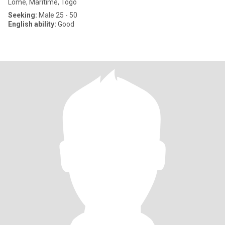
Lomé, Maritime, Togo
Seeking:
Male 25 - 50
English ability:
Good