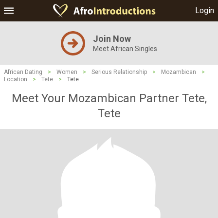
Login
Join Now
Meet African Singles
African Dating
>
Women
>
Serious Relationship
>
Mozambican
>
Location
>
Tete
>
Tete
Meet Your Mozambican Partner Tete,
Tete