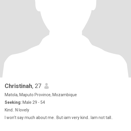
Christinah
, 27
Matola, Maputo Province, Mozambique
Seeking:
Male 29 - 54
Kind.. N lovely
I won't say much about me.. But iam very kind.. Iam not tall..