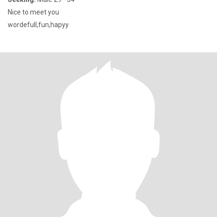
Nice to meet you
wordefull,fun,hapyy