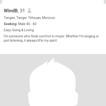
WindB
, 31
Tangier, Tanger-Tétouan, Morocco
Seeking:
Male 40 - 60
Easy-Going & Loving
I’m someone who finds comfort in music. Whether I’m singing or
just listening, it always lifts my spirit.