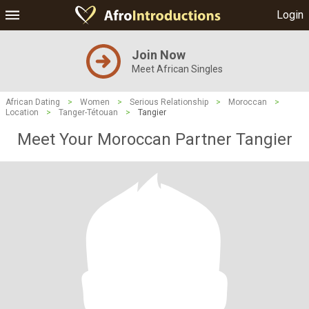
Login
Join Now
Meet African Singles
African Dating
>
Women
>
Serious Relationship
>
Moroccan
>
Location
>
Tanger-Tétouan
>
Tangier
Meet Your Moroccan Partner Tangier