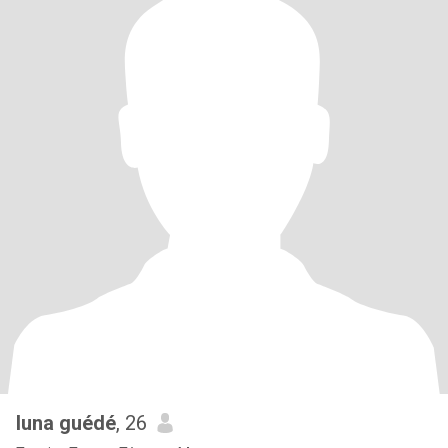
luna guédé
, 26