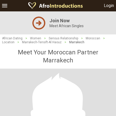
Login
Join Now
Meet African Singles
African Dating
>
Women
>
Serious Relationship
>
Moroccan
>
Location
>
Marrakech-Tensift-Al Haouz
>
Marrakech
Meet Your Moroccan Partner
Marrakech