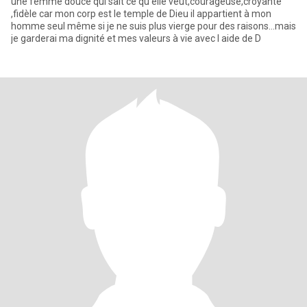
une femme douce qui sait ce qu'elle veut,courageuse,croyante
,fidèle car mon corp est le temple de Dieu il appartient à mon
homme seul même si je ne suis plus vierge pour des raisons...mais
je garderai ma dignité et mes valeurs à vie avec l aide de D