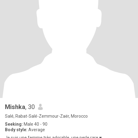
Mishka
, 30
Salé, Rabat-Salé-Zemmour-Zaër, Morocco
Seeking:
Male 40 - 90
Body style:
Average
Je suis une femme très adorable, une perle rare ♥️