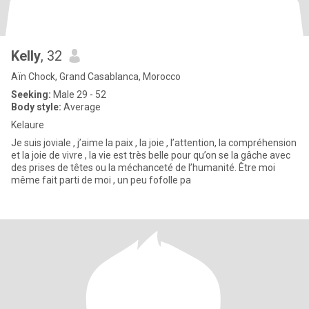
Kelly
, 32
Aïn Chock, Grand Casablanca, Morocco
Seeking:
Male 29 - 52
Body style:
Average
Kelaure
Je suis joviale , j’aime la paix , la joie , l’attention, la compréhension
et la joie de vivre , la vie est très belle pour qu’on se la gâche avec
des prises de têtes ou la méchanceté de l’humanité. Être moi
même fait parti de moi , un peu fofolle pa