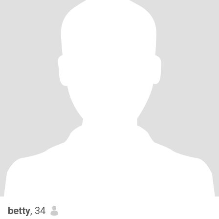
betty
, 34