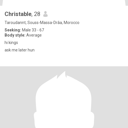
Christable
, 28
Taroudannt, Souss-Massa-Drâa, Morocco
Seeking:
Male 33 - 67
Body style:
Average
hi kings
ask me later hun