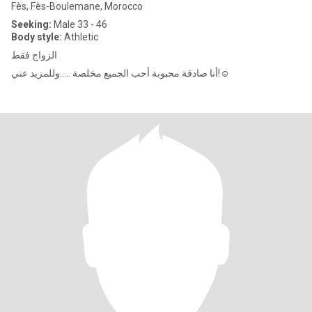
Fès, Fès-Boulemane, Morocco
Seeking:
Male 33 - 46
Body style:
Athletic
الزواج فقط
أنا صادقة محبوبة أحب الجميع مخلصة .....وللمزيد عني!☺