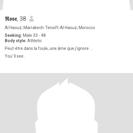
𝕽𝖔𝖘𝖊
, 38
Al Haouz, Marrakech-Tensift-Al Haouz, Morocco
Seeking:
Male 33 - 48
Body style:
Athletic
Peut-être dans la foule, une âme que j'ignore ...
You' ll see..