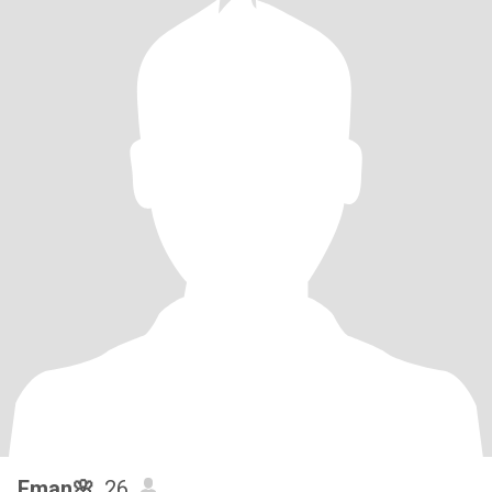
Eman🌸
, 26