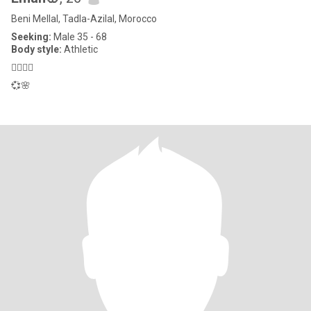
Beni Mellal, Tadla-Azilal, Morocco
Seeking:
Male 35 - 68
Body style:
Athletic
🧚‍♂️🧚‍♂️
💞🌸