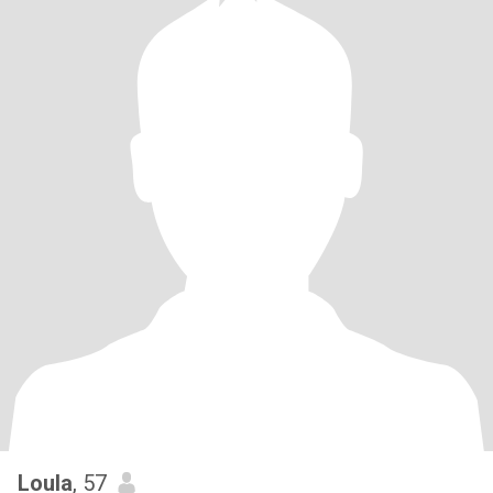
Loula
, 57