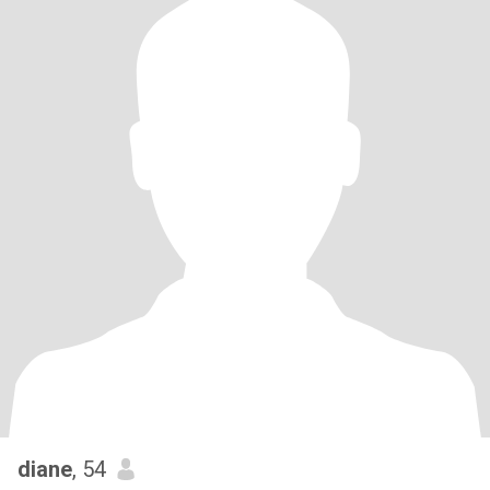
diane
, 54