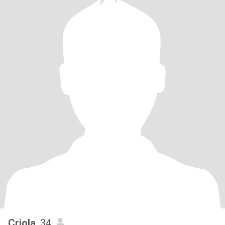
Criola
, 34