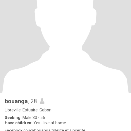
bouanga
, 28
Libreville, Estuaire, Gabon
Seeking:
Male 30 - 56
Have children:
Yes - live at home
Fecebook coucybouanga fidélité et sincérité