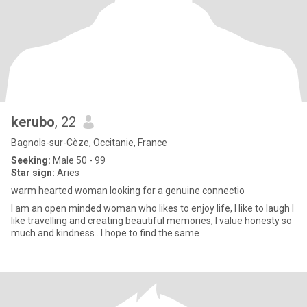
kerubo
, 22
Bagnols-sur-Cèze, Occitanie, France
Seeking:
Male 50 - 99
Star sign:
Aries
warm hearted woman looking for a genuine connectio
I am an open minded woman who likes to enjoy life, I like to laugh I
like travelling and creating beautiful memories, I value honesty so
much and kindness.. I hope to find the same