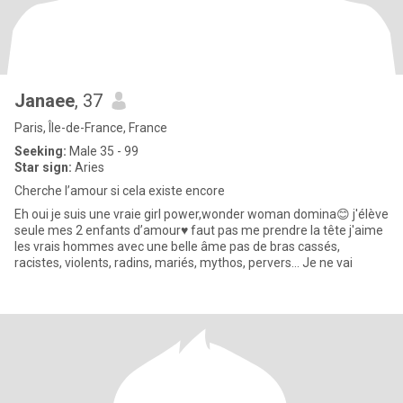
Janaee
, 37
Paris, Île-de-France, France
Seeking:
Male 35 - 99
Star sign:
Aries
Cherche l’amour si cela existe encore
Eh oui je suis une vraie girl power,wonder woman domina😊 j'élève
seule mes 2 enfants d’amour♥️ faut pas me prendre la tête j'aime
les vrais hommes avec une belle âme pas de bras cassés,
racistes, violents, radins, mariés, mythos, pervers… Je ne vai