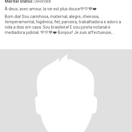
Marital Status:
Divorced
À deux, avec amour, la vie est plus douce💚💛💙❤️
Bom dia! Sou carinhosa, maternal, alegre, cheirosa,
temperamental, higiênica, fiel, parceira, trabalhadora e adoro a
vida a dois em casa. Sou brasileira! E sou jurista notarial e
mediadora judicial. 💚💛💙❤️ Bonjour! Je suis affectueuse,
maternelle,