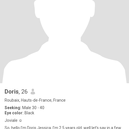
Doris
, 26
Roubaix, Hauts-de-France, France
Seeking:
Male 30 - 40
Eye color:
Black
Joviale ☺️
So, hello I'm Doris Jessica, I'm 2 5 years old, well let's say in a few