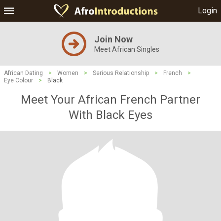
Login
Join Now
Meet African Singles
African Dating
>
Women
>
Serious Relationship
>
French
>
Eye Colour
>
Black
Meet Your African French Partner
With Black Eyes