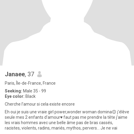
Janaee
, 37
Paris, Île-de-France, France
Seeking:
Male 35 - 99
Eye color:
Black
Cherche l’amour si cela existe encore
Eh oui je suis une vraie girl power,wonder woman domina😊 j'élève
seule mes 2 enfants d’amour♥️ faut pas me prendre la tête j'aime
les vrais hommes avec une belle âme pas de bras cassés,
racistes, violents, radins, mariés, mythos, pervers… Je ne vai