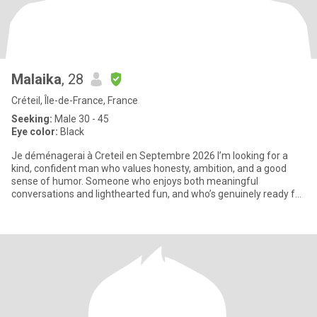
Malaika
, 28
Créteil, Île-de-France, France
Seeking:
Male 30 - 45
Eye color:
Black
Je déménagerai à Creteil en Septembre 2026 I’m looking for a
kind, confident man who values honesty, ambition, and a good
sense of humor. Someone who enjoys both meaningful
conversations and lighthearted fun, and who’s genuinely ready for
a serious r