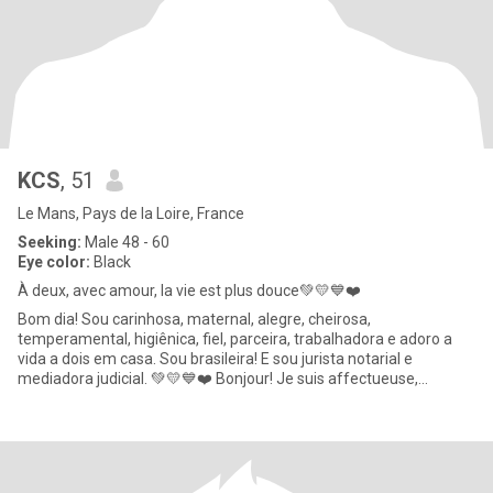
KCS
, 51
Le Mans, Pays de la Loire, France
Seeking:
Male 48 - 60
Eye color:
Black
À deux, avec amour, la vie est plus douce💚💛💙❤️
Bom dia! Sou carinhosa, maternal, alegre, cheirosa,
temperamental, higiênica, fiel, parceira, trabalhadora e adoro a
vida a dois em casa. Sou brasileira! E sou jurista notarial e
mediadora judicial. 💚💛💙❤️ Bonjour! Je suis affectueuse,
maternelle,