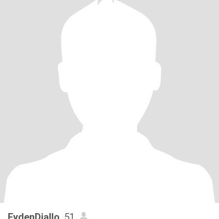
EydenDiallo
, 51