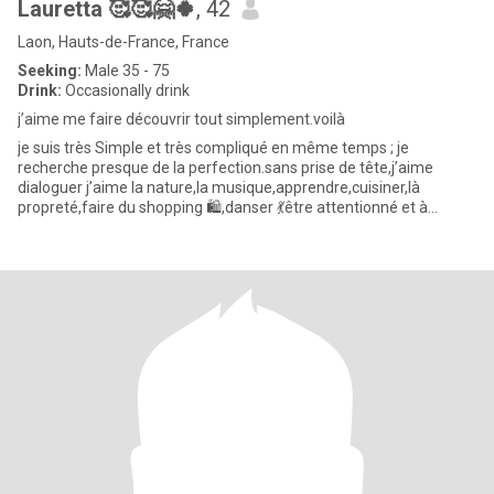
Lauretta 🥰🥰🤗🍀
, 42
Laon, Hauts-de-France, France
Seeking:
Male 35 - 75
Drink:
Occasionally drink
j’aime me faire découvrir tout simplement.voilà
je suis très Simple et très compliqué en même temps ; je
recherche presque de la perfection.sans prise de tête,j’aime
dialoguer j’aime la nature,la musique,apprendre,cuisiner,là
propreté,faire du shopping 🛍️,danser 💃être attentionné et à
l’écoute d