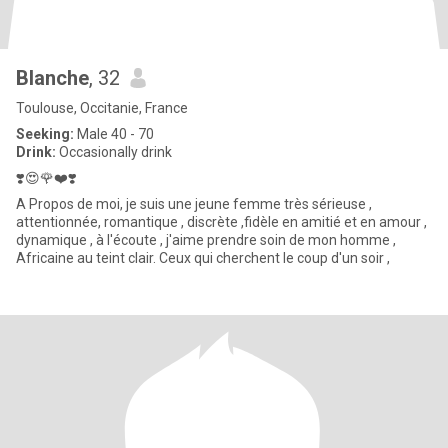
Blanche
, 32
Toulouse, Occitanie, France
Seeking:
Male 40 - 70
Drink:
Occasionally drink
❣️😍🌹❤️❣️
A Propos de moi, je suis une jeune femme très sérieuse ,
attentionnée, romantique , discrète ,fidèle en amitié et en amour ,
dynamique , à l'écoute , j'aime prendre soin de mon homme ,
Africaine au teint clair. Ceux qui cherchent le coup d'un soir ,