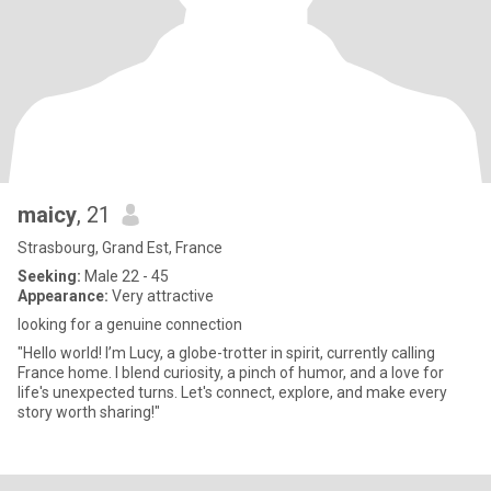
maicy
, 21
Strasbourg, Grand Est, France
Seeking:
Male 22 - 45
Appearance:
Very attractive
looking for a genuine connection
"Hello world! I’m Lucy, a globe-trotter in spirit, currently calling
France home. I blend curiosity, a pinch of humor, and a love for
life's unexpected turns. Let's connect, explore, and make every
story worth sharing!"