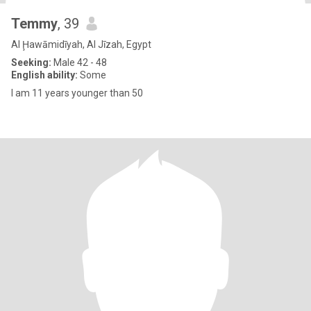
Temmy
, 39
Al Ḩawāmidīyah, Al Jīzah, Egypt
Seeking:
Male 42 - 48
English ability:
Some
I am 11 years younger than 50