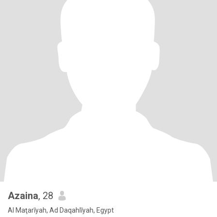
Azaina
, 28
Al Maţarīyah, Ad Daqahlīyah, Egypt