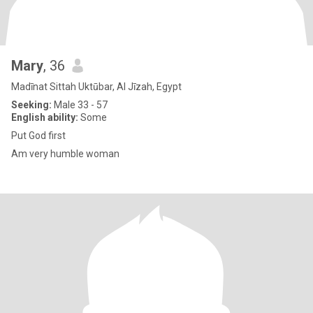
Mary
, 36
Madīnat Sittah Uktūbar, Al Jīzah, Egypt
Seeking:
Male 33 - 57
English ability:
Some
Put God first
Am very humble woman