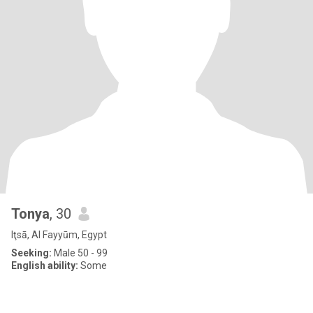
Tonya
, 30
Iţsā, Al Fayyūm, Egypt
Seeking:
Male 50 - 99
English ability:
Some