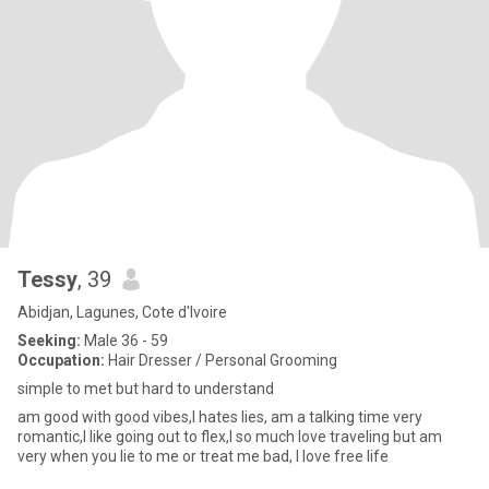
Tessy
, 39
Abidjan, Lagunes, Cote d'Ivoire
Seeking:
Male 36 - 59
Occupation:
Hair Dresser / Personal Grooming
simple to met but hard to understand
am good with good vibes,I hates lies, am a talking time very
romantic,I like going out to flex,I so much love traveling but am
very when you lie to me or treat me bad, I love free life