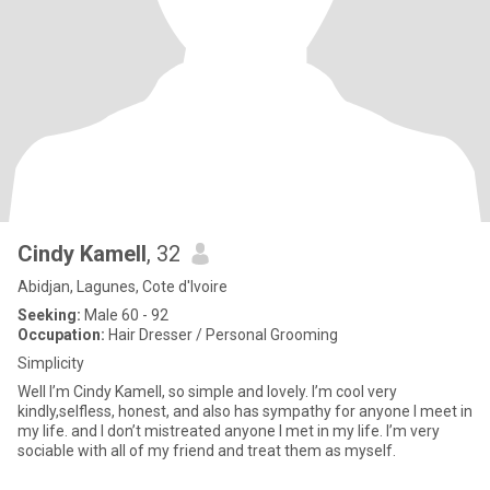
Cindy Kamell
, 32
Abidjan, Lagunes, Cote d'Ivoire
Seeking:
Male 60 - 92
Occupation:
Hair Dresser / Personal Grooming
Simplicity
Well I’m Cindy Kamell, so simple and lovely. I’m cool very
kindly,selfless, honest, and also has sympathy for anyone I meet in
my life. and I don’t mistreated anyone I met in my life. I’m very
sociable with all of my friend and treat them as myself.