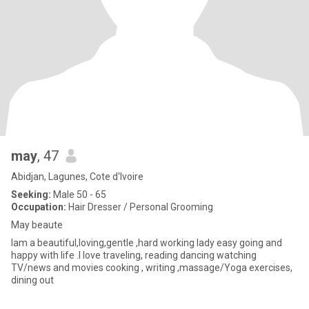
may
, 47
Abidjan, Lagunes, Cote d'Ivoire
Seeking:
Male 50 - 65
Occupation:
Hair Dresser / Personal Grooming
May beaute
Iam a beautiful,loving,gentle ,hard working lady easy going and
happy with life .I love traveling, reading dancing watching
TV/news and movies cooking , writing ,massage/Yoga exercises,
dining out