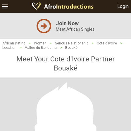
Login
Join Now
Meet African Singles
African Dating
>
Women
>
Serious Relationship
>
Cote d'Ivoire
>
Location
>
Vallée du Bandama
>
Bouaké
Meet Your Cote d'Ivoire Partner
Bouaké