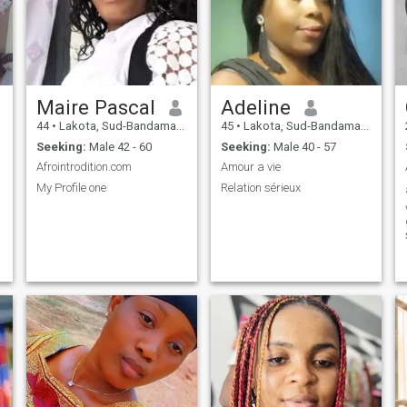
Maire Pascal
Adeline
44
•
Lakota, Sud-Bandama, Cote d'Ivoire
45
•
Lakota, Sud-Bandama, Cote d'Ivoire
Seeking:
Male 42 - 60
Seeking:
Male 40 - 57
Afrointrodition.com
Amour a vie
My Profile one
Relation sérieux