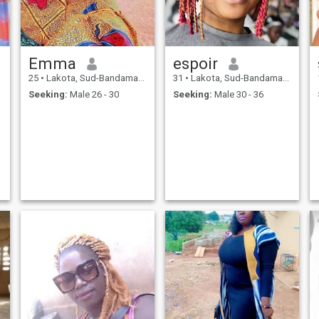
Emma
espoir
25
•
Lakota, Sud-Bandama, Cote d'Ivoire
31
•
Lakota, Sud-Bandama, Cote d'Ivoire
Seeking:
Male 26 - 30
Seeking:
Male 30 - 36