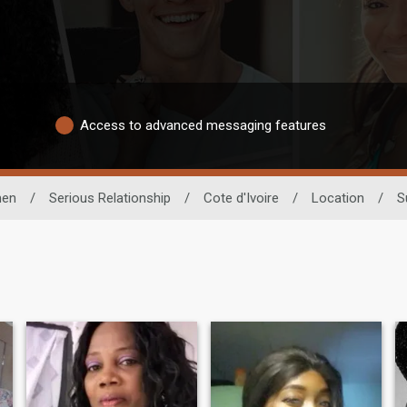
Access to advanced messaging features
en
/
Serious Relationship
/
Cote d'Ivoire
/
Location
/
S