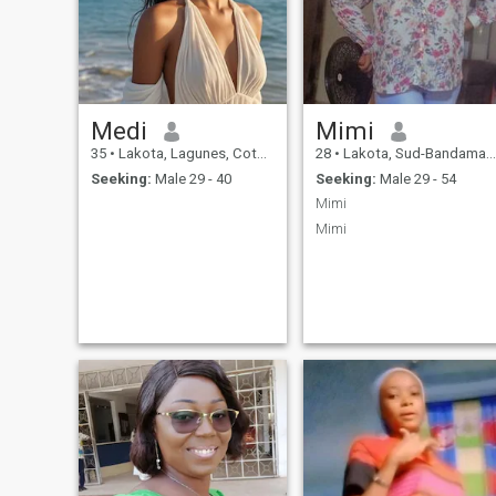
Medi
Mimi
35
•
Lakota, Lagunes, Cote d'Ivoire
28
•
Lakota, Sud-Bandama, Cote d'Ivoire
Seeking:
Male 29 - 40
Seeking:
Male 29 - 54
Mimi
Mimi