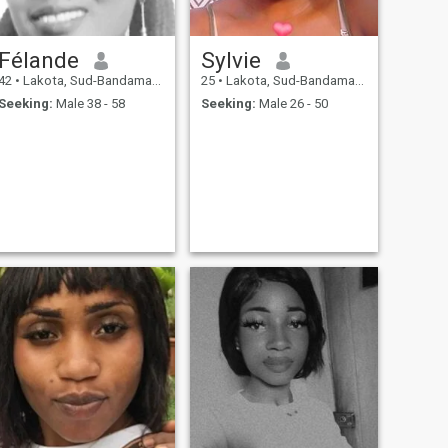
Félande
Sylvie
42
•
Lakota, Sud-Bandama, Cote d'Ivoire
25
•
Lakota, Sud-Bandama, Cote d'Ivoire
Seeking:
Male 38 - 58
Seeking:
Male 26 - 50