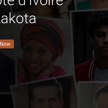
e d'Ivoire
Lakota
 Now