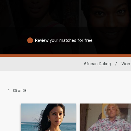
Review your matches for free
African Dating
/
Wom
1 - 35 of 53