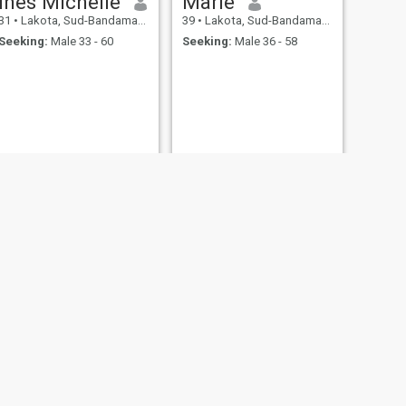
Ines Michelle
Marie
31
•
Lakota, Sud-Bandama, Cote d'Ivoire
39
•
Lakota, Sud-Bandama, Cote d'Ivoire
Seeking:
Male 33 - 60
Seeking:
Male 36 - 58
NEXT
Julie
28
•
Lakota, Sud-Bandama, Cote d'Ivoire