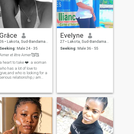
Grâce
Evelyne
26
•
Lakota, Sud-Bandama, Cote d'Ivoire
27
•
Lakota, Sud-Bandama, Cote d'Ivoire
Seeking:
Male 24 - 35
Seeking:
Male 36 - 55
Aimer et être Aimer🥰🥰.
a heart to take ❤️. a woman
who has a lot of love to
give,and who is looking for a
serious relationship,i am
both shy and not everything
depends on the person i have
in front of me🥰🥰