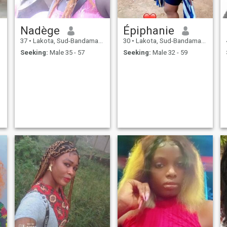
Nadège
Épiphanie
37
•
Lakota, Sud-Bandama, Cote d'Ivoire
30
•
Lakota, Sud-Bandama, Cote d'Ivoire
Seeking:
Male 35 - 57
Seeking:
Male 32 - 59