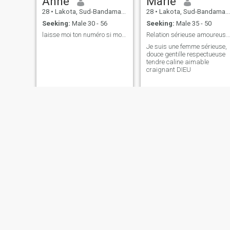
Anne
Marie
28
•
Lakota, Sud-Bandama, Cote d'Ivoire
28
•
Lakota, Sud-Bandama, Cote d'Ivoire
Seeking:
Male 30 - 56
Seeking:
Male 35 - 50
laisse moi ton numéro si mon profil t'intéresse
Relation sérieuse amoureuse et voir plus
Je suis une femme sérieuse,
douce gentille respectueuse
tendre caline aimable
craignant DIEU
Audrey
Naomi
26
•
Lakota, Sud-Bandama, Cote d'Ivoire
36
•
Lakota, Sud-Bandama, Cote d'Ivoire