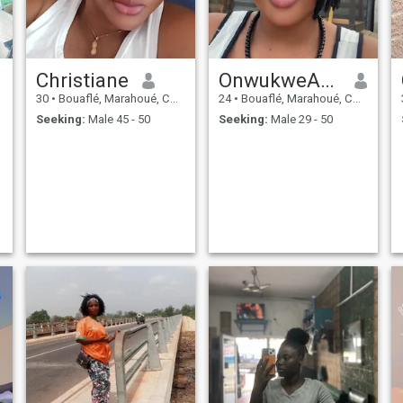
Christiane
OnwukweAdaugo
30
•
Bouaflé, Marahoué, Cote d'Ivoire
24
•
Bouaflé, Marahoué, Cote d'Ivoire
Seeking:
Male 45 - 50
Seeking:
Male 29 - 50