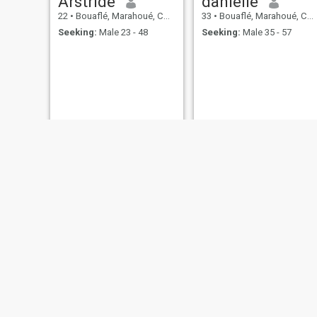
Arstride
danielle
22
•
Bouaflé, Marahoué, Cote d'Ivoire
33
•
Bouaflé, Marahoué, Cote d'Ivoire
Seeking:
Male 23 - 48
Seeking:
Male 35 - 57
Armelle
rose
49
•
Bouaflé, Marahoué, Cote d'Ivoire
26
•
Bouaflé, Marahoué, Cote d'Ivoire