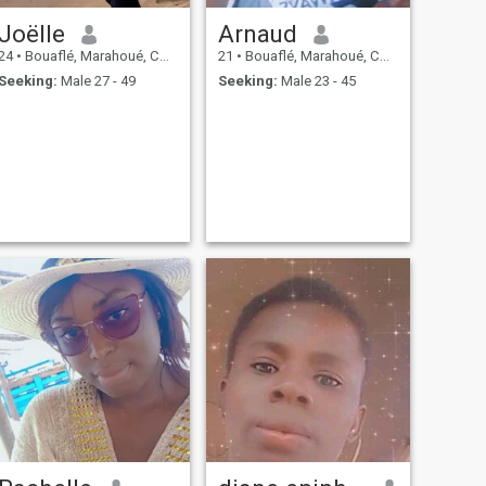
Joëlle
Arnaud
24
•
Bouaflé, Marahoué, Cote d'Ivoire
21
•
Bouaflé, Marahoué, Cote d'Ivoire
Seeking:
Male 27 - 49
Seeking:
Male 23 - 45