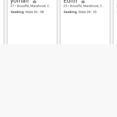
yoman
Édith
37
•
Bouaflé, Marahoué, Cote d'Ivoire
25
•
Bouaflé, Marahoué, Cote d'Ivoire
Seeking:
Male 36 - 58
Seeking:
Male 28 - 53
Mimi
Méïra
25
•
Bouaflé, Marahoué, Cote d'Ivoire
34
•
Bouaflé, Marahoué, Cote d'Ivoire