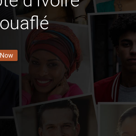
e d'Ivoire
ouaflé
 Now