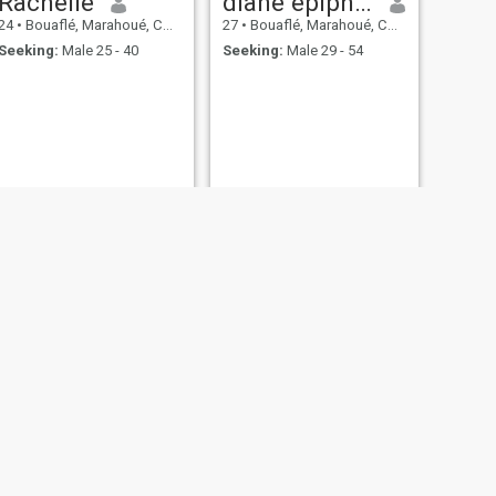
Rachelle
diane epiphanie
24
•
Bouaflé, Marahoué, Cote d'Ivoire
27
•
Bouaflé, Marahoué, Cote d'Ivoire
Seeking:
Male 25 - 40
Seeking:
Male 29 - 54
NEXT
Victoire
21
•
Bouaflé, Marahoué, Cote d'Ivoire