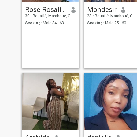
Rose Rosaline
Mondesir
30
•
Bouaflé, Marahoué, Cote d'Ivoire
23
•
Bouaflé, Marahoué, Cote d'Ivoire
Seeking:
Male 34 - 63
Seeking:
Male 25 - 60