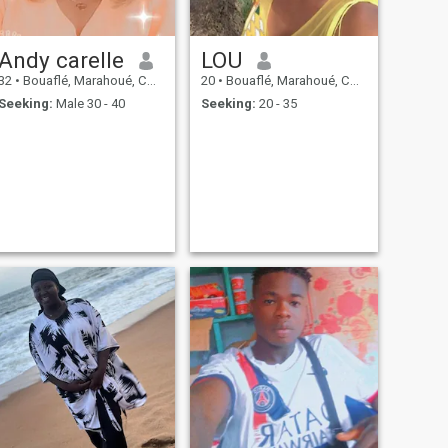
Andy carelle
LOU
32
•
Bouaflé, Marahoué, Cote d'Ivoire
20
•
Bouaflé, Marahoué, Cote d'Ivoire
Seeking:
Male 30 - 40
Seeking:
20 - 35