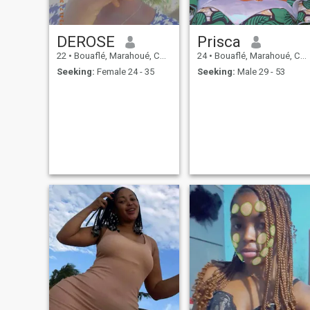
DEROSE
Prisca
22
•
Bouaflé, Marahoué, Cote d'Ivoire
24
•
Bouaflé, Marahoué, Cote d'Ivoire
Seeking:
Female 24 - 35
Seeking:
Male 29 - 53