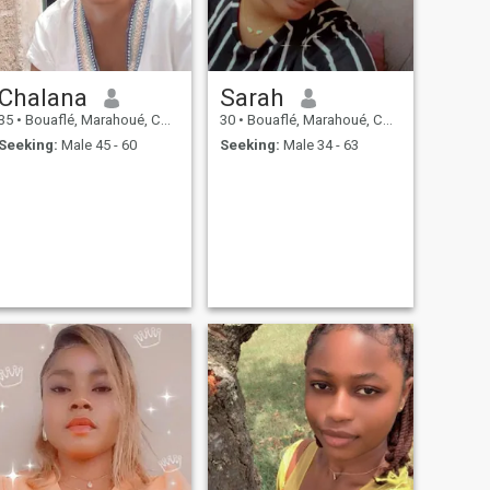
Chalana
Sarah
35
•
Bouaflé, Marahoué, Cote d'Ivoire
30
•
Bouaflé, Marahoué, Cote d'Ivoire
Seeking:
Male 45 - 60
Seeking:
Male 34 - 63