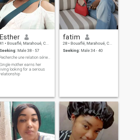
Esther
fatim
41
•
Bouaflé, Marahoué, Cote d'Ivoire
28
•
Bouaflé, Marahoué, Cote d'Ivoire
Seeking:
Male 38 - 57
Seeking:
Male 34 - 40
Recherche une relation sérieuse
Single mother earns her
living looking for a serious
relationship