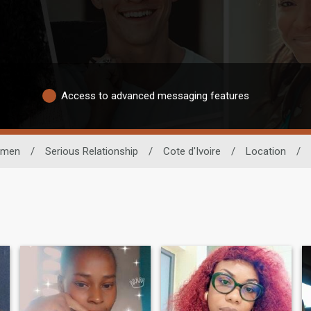
Access to advanced messaging features
men
/
Serious Relationship
/
Cote d'Ivoire
/
Location
/