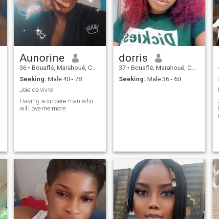
Aunorine
dorris
36
•
Bouaflé, Marahoué, Cote d'Ivoire
37
•
Bouaflé, Marahoué, Cote d'Ivoire
Seeking:
Male 40 - 78
Seeking:
Male 36 - 60
Joie de vivre
Having a sincere man who
will love me more