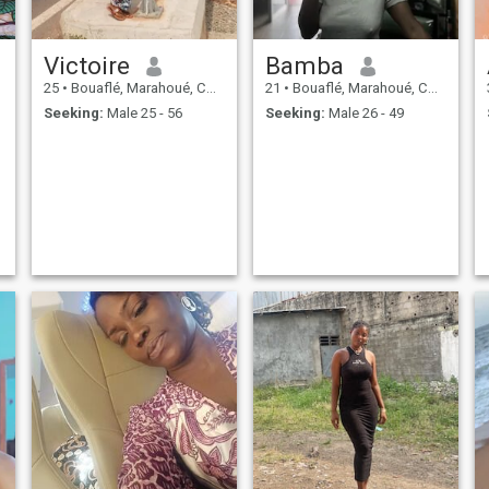
Victoire
Bamba
25
•
Bouaflé, Marahoué, Cote d'Ivoire
21
•
Bouaflé, Marahoué, Cote d'Ivoire
Seeking:
Male 25 - 56
Seeking:
Male 26 - 49