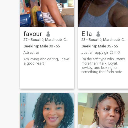
favour
Ella
27
•
Bouaflé, Marahoué, Cote d'Ivoire
23
•
Bouaflé, Marahoué, Cote d'Ivoire
Seeking:
Male 30 - 56
Seeking:
Male 35 - 55
Attractive
Just a happy girl😊✝🤍
Am loving and caring, I have
I’m the soft type who listens
a good heart
more than I talk. Loyal,
lowkey, and looking for
something that feels safe.