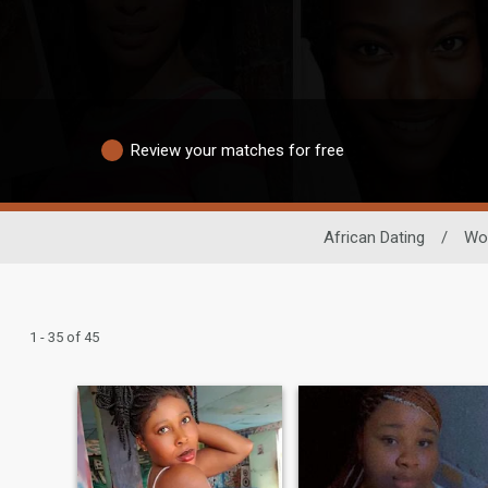
Review your matches for free
African Dating
/
Wo
1 - 35 of 45