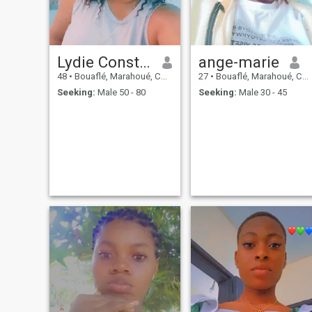
Lydie Constance
ange-marie
48
•
Bouaflé, Marahoué, Cote d'Ivoire
27
•
Bouaflé, Marahoué, Cote d'Ivoire
Seeking:
Male 50 - 80
Seeking:
Male 30 - 45