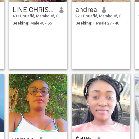
LINE CHRISTINE
andrea
40
•
Bouaflé, Marahoué, Cote d'Ivoire
22
•
Bouaflé, Marahoué, Cote d'Ivoire
Seeking:
Male 48 - 65
Seeking:
Female 27 - 40