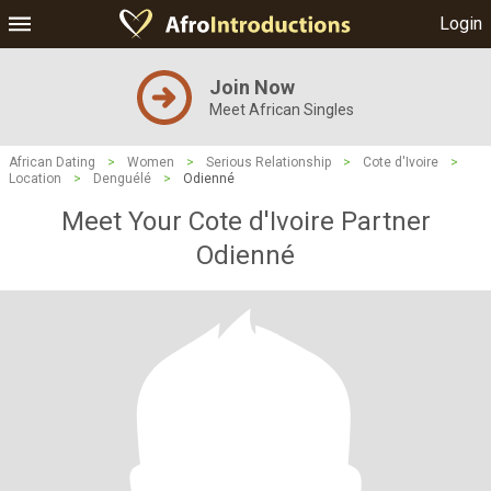
Login
Join Now
Meet African Singles
African Dating
>
Women
>
Serious Relationship
>
Cote d'Ivoire
>
Location
>
Denguélé
>
Odienné
Meet Your Cote d'Ivoire Partner
Odienné