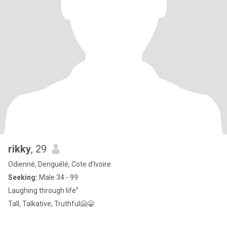
rikky
, 29
Odienné, Denguélé, Cote d'Ivoire
Seeking:
Male 34 - 99
Laughing through life”
Tall, Talkative, Truthful🤗😁