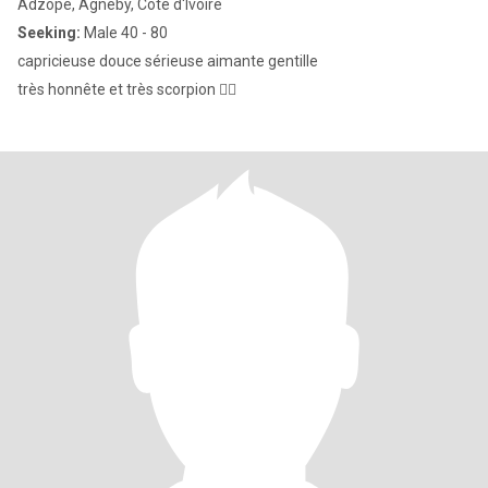
Adzopé, Agnéby, Cote d'Ivoire
Seeking:
Male 40 - 80
capricieuse douce sérieuse aimante gentille
très honnête et très scorpion 🤷‍♀️