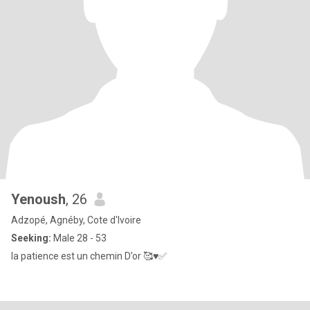
Yenoush
, 26
Adzopé, Agnéby, Cote d'Ivoire
Seeking:
Male 28 - 53
la patience est un chemin D’or 🥰♥️✅