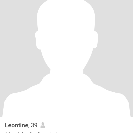
Leontine
, 39