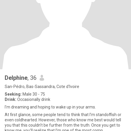
Delphine
, 36
San-Pédro, Bas-Sassandra, Cote d'Ivoire
Seeking:
Male 30 - 75
Drink:
Occasionally drink
I'm dreaming and hoping to wake up in your arms.
At first glance, some people tend to think that I’m standoffish or
even coldhearted. However, those who know me best would tell
you that this couldn’t be further from the truth. Once you get to
know me, you’ll realize that I’m one of the most comp