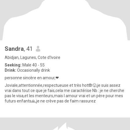
Sandra
, 41
Abidjan, Lagunes, Cote d'Ivoire
Seeking:
Male 40 - 55
Drink:
Occasionally drink
personne sincère en amour,❤
Joviale,attentionnée,respectueuse et très hot🙈😜,je suis assez
vrai dans tout ce que je fais,cela me caractérise Nb : je ne cherche
pas le visa,et les menteurs,mais l amour vrai et un père pour mes
futurs enfants🙏,je ne crève pas de faim rassurez