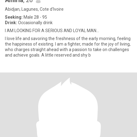
Amiria
, 26
Abidjan, Lagunes, Cote d'Ivoire
Seeking:
Male 28 - 95
Drink:
Occasionally drink
I AM LOOKING FOR A SERIOUS AND LOYAL MAN…
I love life and savoring the freshness of the early morning, feeling
the happiness of existing. I am a fighter, made for the joy of living,
who charges straight ahead with a passion to take on challenges
and achieve goals. A little reserved and shy b