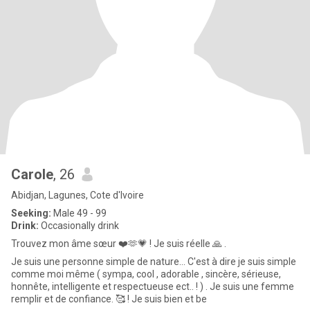
Carole
, 26
Abidjan, Lagunes, Cote d'Ivoire
Seeking:
Male 49 - 99
Drink:
Occasionally drink
Trouvez mon âme sœur ❤️🫶💗 ! Je suis réelle 🙏 .
Je suis une personne simple de nature... C'est à dire je suis simple
comme moi même ( sympa, cool , adorable , sincère, sérieuse,
honnête, intelligente et respectueuse ect.. ! ) . Je suis une femme
remplir et de confiance. 🥰 ! Je suis bien et be