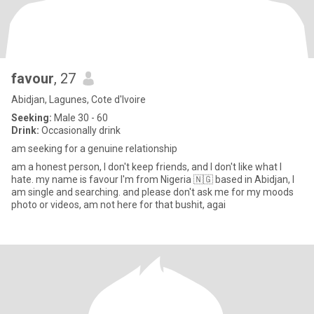
favour
, 27
Abidjan, Lagunes, Cote d'Ivoire
Seeking:
Male 30 - 60
Drink:
Occasionally drink
am seeking for a genuine relationship
am a honest person, I don't keep friends, and I don't like what I
hate. my name is favour I'm from Nigeria 🇳🇬 based in Abidjan, I
am single and searching. and please don't ask me for my moods
photo or videos, am not here for that bushit, agai