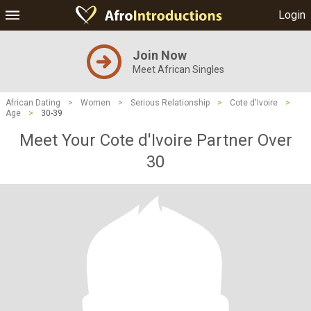
Login
Join Now
Meet African Singles
African Dating
>
Women
>
Serious Relationship
>
Cote d'Ivoire
>
Age
>
30-39
Meet Your Cote d'Ivoire Partner Over
30