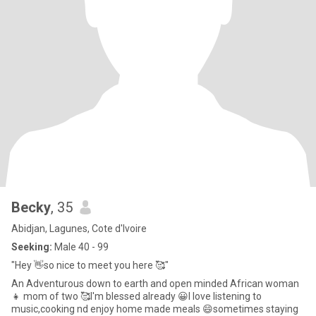
Becky
, 35
Abidjan, Lagunes, Cote d'Ivoire
Seeking:
Male 40 - 99
"Hey 👋so nice to meet you here 🥰"
An Adventurous down to earth and open minded African woman
👧 mom of two 🥰I'm blessed already 😀I love listening to
music,cooking nd enjoy home made meals 😄sometimes staying