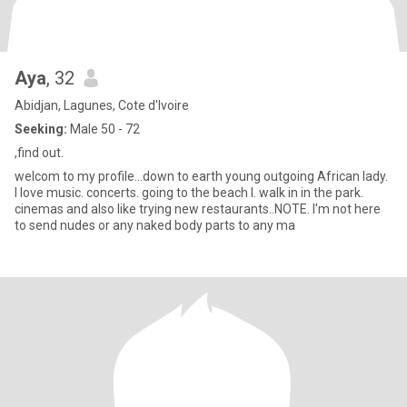
Aya
, 32
Abidjan, Lagunes, Cote d'Ivoire
Seeking:
Male 50 - 72
,find out.
welcom to my profile...down to earth young outgoing African lady.
I love music. concerts. going to the beach l. walk in in the park.
cinemas and also like trying new restaurants..NOTE. I'm not here
to send nudes or any naked body parts to any ma