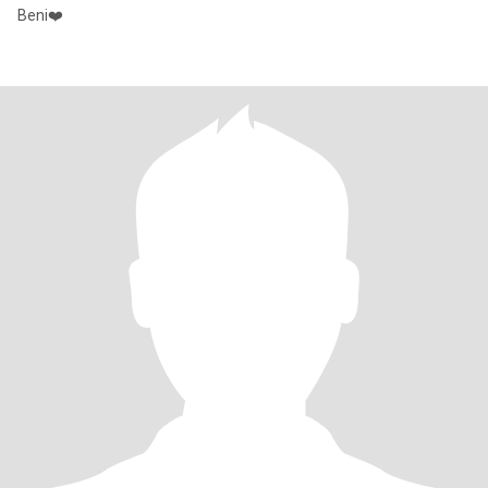
Beni❤️