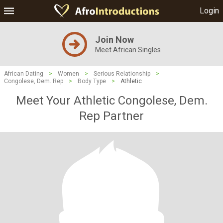
Login
Join Now
Meet African Singles
African Dating
>
Women
>
Serious Relationship
>
Congolese, Dem. Rep
>
Body Type
>
Athletic
Meet Your Athletic Congolese, Dem.
Rep Partner