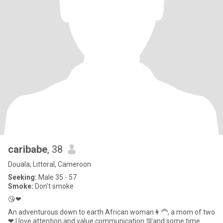
caribabe
, 38
Douala, Littoral, Cameroon
Seeking:
Male 35 - 57
Smoke:
Don't smoke
😘❤
An adventurous down to earth African woman👩‍🦰, a mom of two
❤ l love attention and value communication 💯and some time