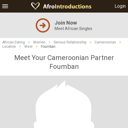
Login
Join Now
Meet African Singles
African Dating
>
Women
>
Serious Relationship
>
Cameroonian
>
Location
>
West
>
Foumban
Meet Your Cameroonian Partner
Foumban