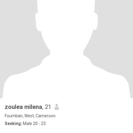
zoulea milena
, 21
Foumban, West, Cameroon
Seeking:
Male 20 - 23