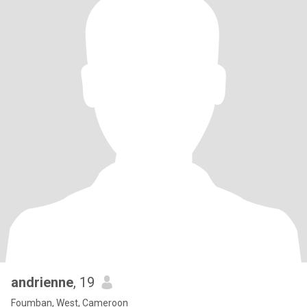
andrienne
, 19
Foumban, West, Cameroon