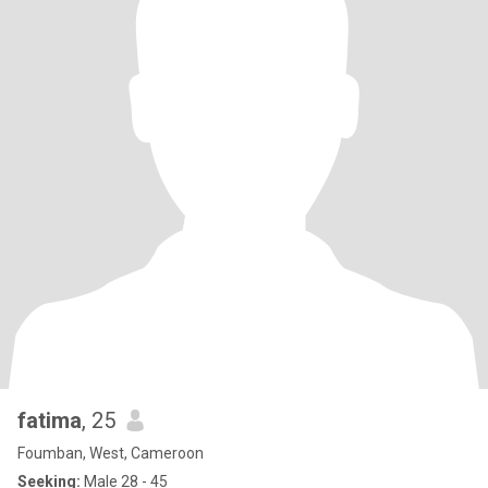
fatima
, 25
Foumban, West, Cameroon
Seeking:
Male 28 - 45