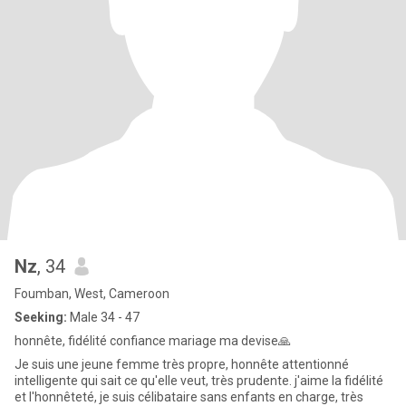
Nz
, 34
Foumban, West, Cameroon
Seeking:
Male 34 - 47
honnête, fidélité confiance mariage ma devise🙏
Je suis une jeune femme très propre, honnête attentionné
intelligente qui sait ce qu'elle veut, très prudente. j'aime la fidélité
et l'honnêteté, je suis célibataire sans enfants en charge, très