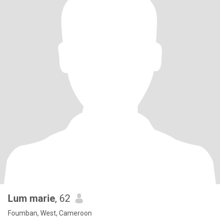
Lum marie
, 62
Foumban, West, Cameroon