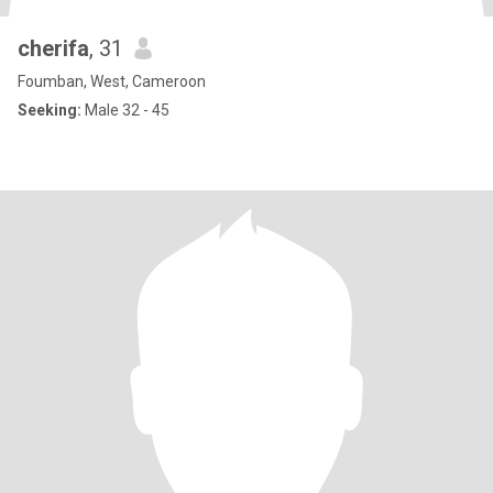
cherifa
, 31
Foumban, West, Cameroon
Seeking:
Male 32 - 45