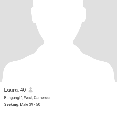
Laura
, 40
Bangangté, West, Cameroon
Seeking:
Male 39 - 50