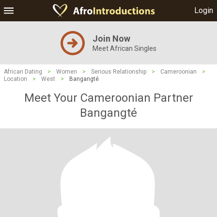
Login
Join Now
Meet African Singles
African Dating
>
Women
>
Serious Relationship
>
Cameroonian
>
Location
>
West
>
Bangangté
Meet Your Cameroonian Partner
Bangangté