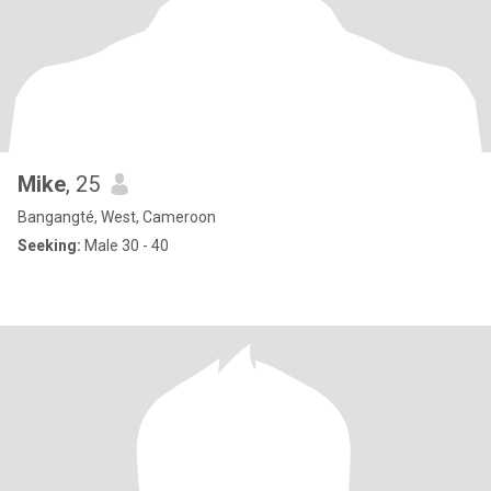
Mike
, 25
Bangangté, West, Cameroon
Seeking:
Male 30 - 40