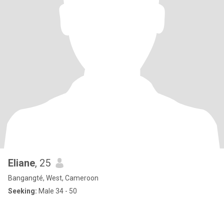
Eliane
, 25
Bangangté, West, Cameroon
Seeking:
Male 34 - 50