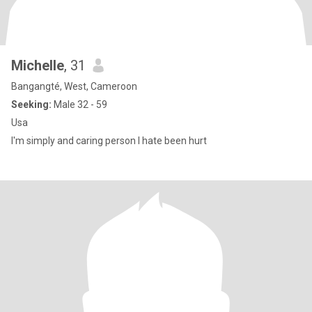
Michelle
, 31
Bangangté, West, Cameroon
Seeking:
Male 32 - 59
Usa
I'm simply and caring person I hate been hurt