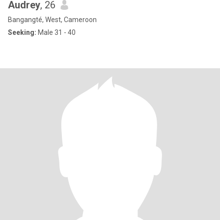
Audrey
, 26
Bangangté, West, Cameroon
Seeking:
Male 31 - 40