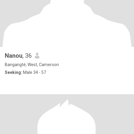
Nanou
, 36
Bangangté, West, Cameroon
Seeking:
Male 34 - 57