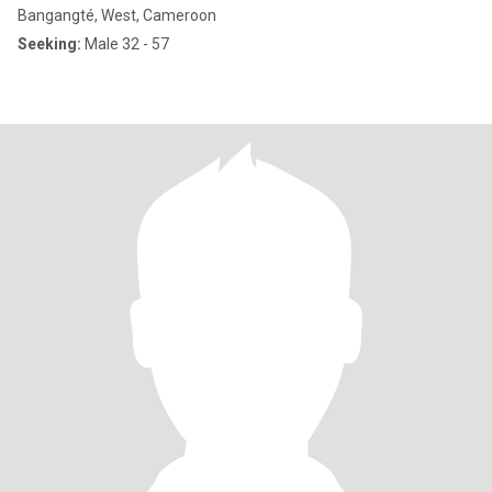
Bangangté, West, Cameroon
Seeking:
Male 32 - 57