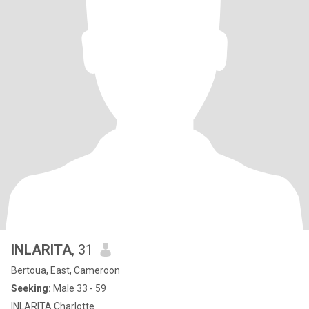
INLARITA
, 31
Bertoua, East, Cameroon
Seeking:
Male 33 - 59
INLARITA Charlotte