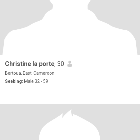
Christine la porte
, 30
Bertoua, East, Cameroon
Seeking:
Male 32 - 59