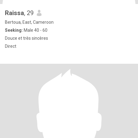
Raissa
, 29
Bertoua, East, Cameroon
Seeking:
Male 40 - 60
Douce et très sincères
Direct