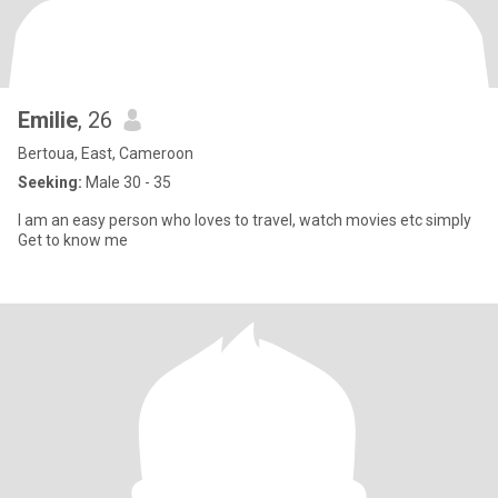
Emilie
, 26
Bertoua, East, Cameroon
Seeking:
Male 30 - 35
I am an easy person who loves to travel, watch movies etc simply
Get to know me