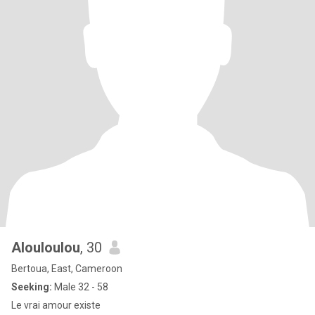
Alouloulou
, 30
Bertoua, East, Cameroon
Seeking:
Male 32 - 58
Le vrai amour existe