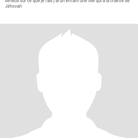
sérieux sur ce que je fais j'ai un enfant une fille qui a la crainte de
Jéhovah