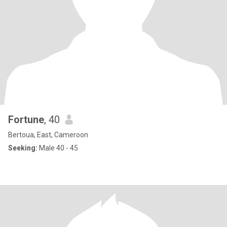
Fortune
, 40
Bertoua, East, Cameroon
Seeking:
Male 40 - 45