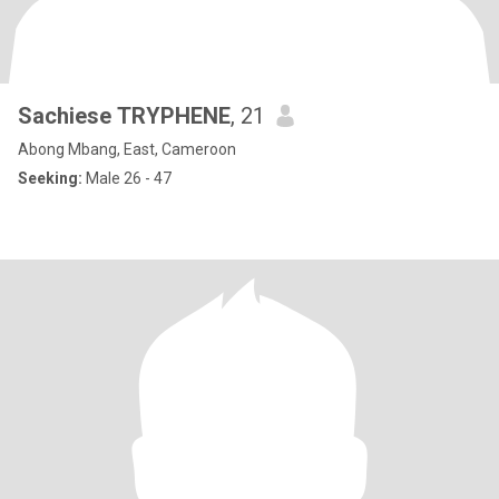
Sachiese TRYPHENE
, 21
Abong Mbang, East, Cameroon
Seeking:
Male 26 - 47