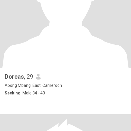
Dorcas
, 29
Abong Mbang, East, Cameroon
Seeking:
Male 34 - 40