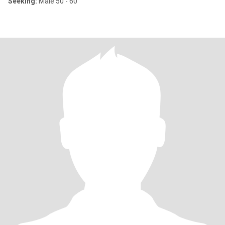
Seeking:
Male 50 - 60