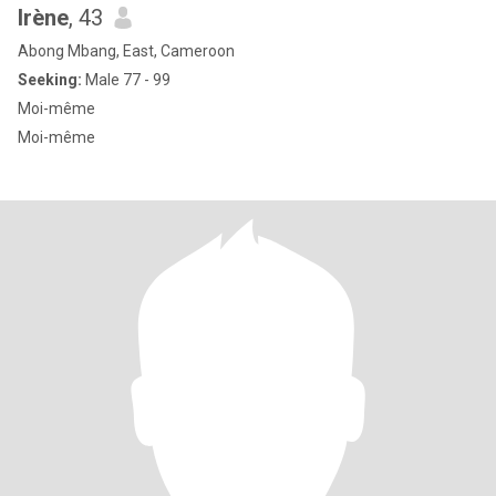
Irène
, 43
Abong Mbang, East, Cameroon
Seeking:
Male 77 - 99
Moi-même
Moi-même