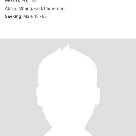
Abong Mbang, East, Cameroon
Seeking:
Male 43 - 66