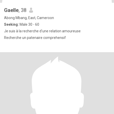
Gaelle
, 38
Abong Mbang, East, Cameroon
Seeking:
Male 30 - 60
Je suis à la recherche d'une relation amoureuse
Recherche un patenaire comprehensif