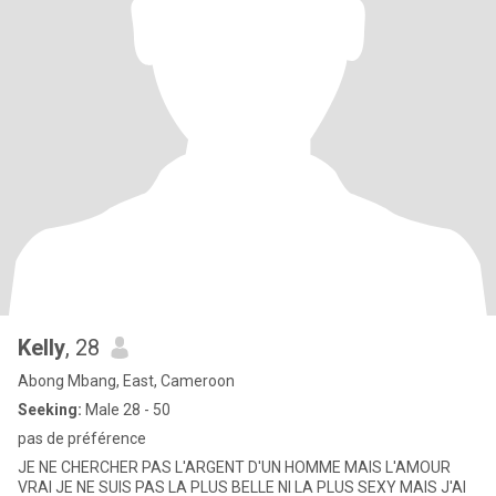
Kelly
, 28
Abong Mbang, East, Cameroon
Seeking:
Male 28 - 50
pas de préférence
JE NE CHERCHER PAS L'ARGENT D'UN HOMME MAIS L'AMOUR
VRAI JE NE SUIS PAS LA PLUS BELLE NI LA PLUS SEXY MAIS J'AI