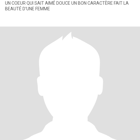
UN COEUR QUI SAIT AIMÉ DOUCE UN BON CARACTÈRE FAIT LA
BEAUTÉ D'UNE FEMME