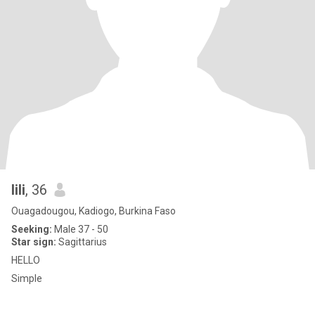
lili
, 36
Ouagadougou, Kadiogo, Burkina Faso
Seeking:
Male 37 - 50
Star sign:
Sagittarius
HELLO
Simple