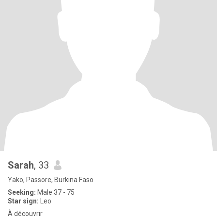
Sarah
, 33
Yako, Passore, Burkina Faso
Seeking:
Male 37 - 75
Star sign:
Leo
À découvrir