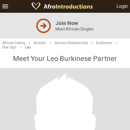
Login
Join Now
Meet African Singles
African Dating
>
Women
>
Serious Relationship
>
Burkinese
>
Star Sign
>
Leo
Meet Your Leo Burkinese Partner