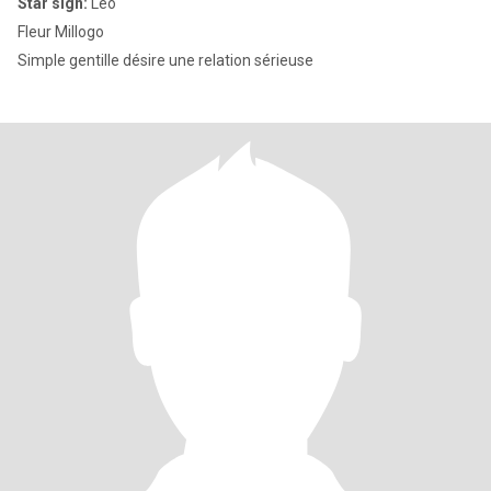
Star sign:
Leo
Fleur Millogo
Simple gentille désire une relation sérieuse