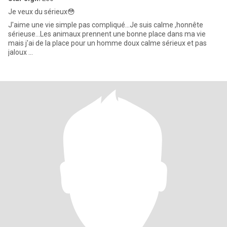
Je veux du sérieux😳
J'aime une vie simple pas compliqué...Je suis calme ,honnête
sérieuse...Les animaux prennent une bonne place dans ma vie
mais j'ai de la place pour un homme doux calme sérieux et pas
jaloux ...