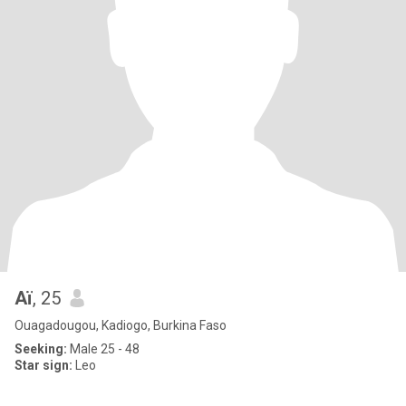
Aï
, 25
Ouagadougou, Kadiogo, Burkina Faso
Seeking:
Male 25 - 48
Star sign:
Leo