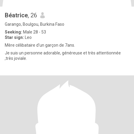
Béatrice
, 26
Garango, Boulgou, Burkina Faso
Seeking:
Male 28 - 53
Star sign:
Leo
Mère célibataire d'un garçon de 7ans.
Je suis un personne adorable, généreuse et très attentionnée
,très joviale.