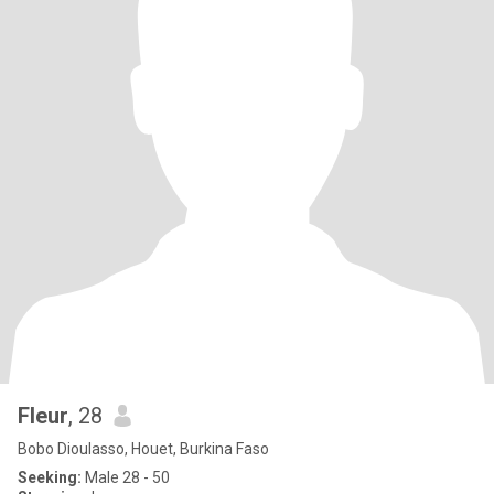
Fleur
, 28
Bobo Dioulasso, Houet, Burkina Faso
Seeking:
Male 28 - 50