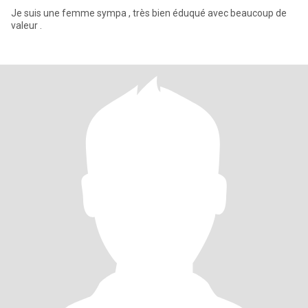
Je suis une femme sympa , très bien éduqué avec beaucoup de
valeur .