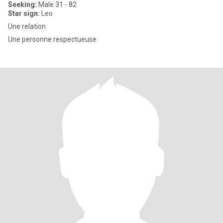
Seeking:
Male 31 - 82
Star sign:
Leo
Une relation
Une personne respectueuse