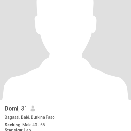
Domi
, 31
Bagassi, Balé, Burkina Faso
Seeking:
Male 40 - 65
Star sign:
Leo