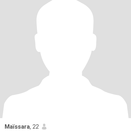
Maïssara
, 22