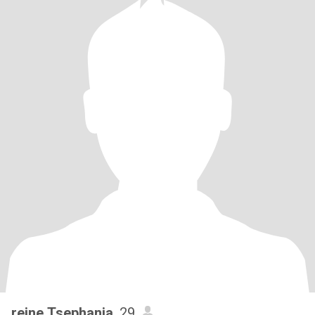
reine Tsephania
, 29