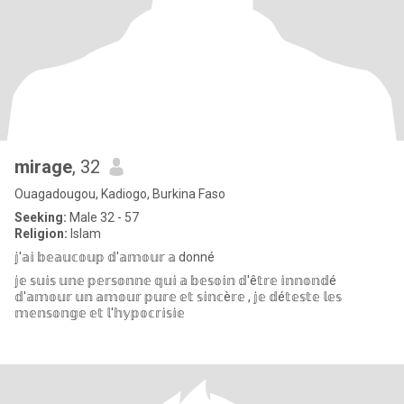
mirage
, 32
Ouagadougou, Kadiogo, Burkina Faso
Seeking:
Male 32 - 57
Religion:
Islam
𝕛'𝕒𝕚 𝕓𝕖𝕒𝕦𝕔𝕠𝕦𝕡 𝕕'𝕒𝕞𝕠𝕦𝕣 𝕒 donné
𝕛𝕖 𝕤𝕦𝕚𝕤 𝕦𝕟𝕖 𝕡𝕖𝕣𝕤𝕠𝕟𝕟𝕖 𝕢𝕦𝕚 𝕒 𝕓𝕖𝕤𝕠𝕚𝕟 𝕕'ê𝕥𝕣𝕖 𝕚𝕟𝕟𝕠𝕟𝕕é
𝕕'𝕒𝕞𝕠𝕦𝕣 𝕦𝕟 𝕒𝕞𝕠𝕦𝕣 𝕡𝕦𝕣𝕖 𝕖𝕥 𝕤𝕚𝕟𝕔è𝕣𝕖 , 𝕛𝕖 𝕕é𝕥𝕖𝕤𝕥𝕖 𝕝𝕖𝕤
𝕞𝕖𝕟𝕤𝕠𝕟𝕘𝕖 𝕖𝕥 𝕝'𝕙𝕪𝕡𝕠𝕔𝕣𝕚𝕤𝕚𝕖