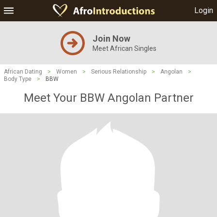
Login
Join Now
Meet African Singles
African Dating
>
Women
>
Serious Relationship
>
Angolan
>
Body Type
>
BBW
Meet Your BBW Angolan Partner