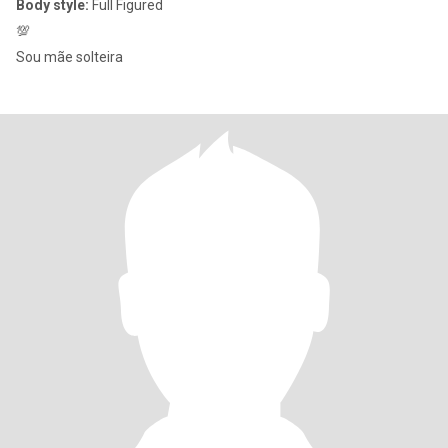
Body style:
Full Figured
💯
Sou mãe solteira