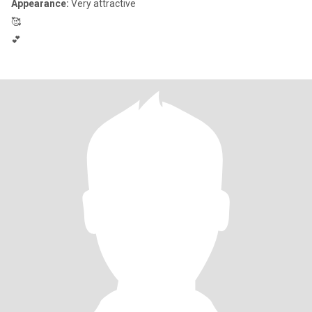
Appearance:
Very attractive
🥰
💕