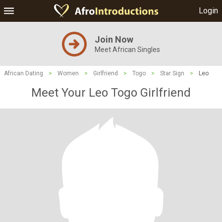
Login
Join Now
Meet African Singles
African Dating
>
Women
>
Girlfriend
>
Togo
>
Star Sign
>
Leo
Meet Your Leo Togo Girlfriend