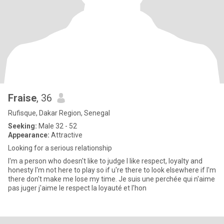
Fraise
, 36
Rufisque, Dakar Region, Senegal
Seeking:
Male 32 - 52
Appearance:
Attractive
Looking for a serious relationship
I'm a person who doesn't like to judge I like respect, loyalty and
honesty I'm not here to play so if u're there to look elsewhere if I'm
there don't make me lose my time. Je suis une perchée qui n'aime
pas juger j'aime le respect la loyauté et l'hon