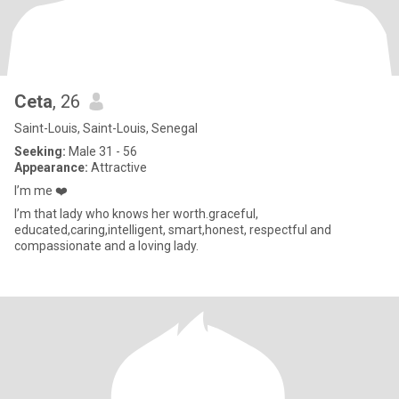
Ceta
, 26
Saint-Louis, Saint-Louis, Senegal
Seeking:
Male 31 - 56
Appearance:
Attractive
I’m me ❤️
I’m that lady who knows her worth.graceful,
educated,caring,intelligent, smart,honest, respectful and
compassionate and a loving lady.