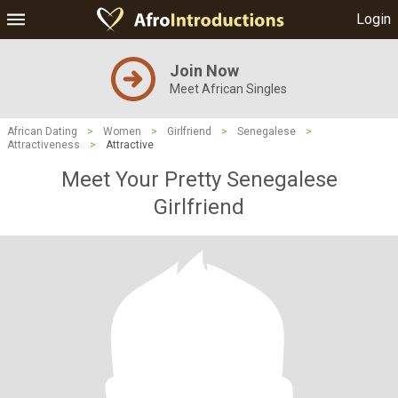
Login
Join Now
Meet African Singles
African Dating
>
Women
>
Girlfriend
>
Senegalese
>
Attractiveness
>
Attractive
Meet Your Pretty Senegalese
Girlfriend