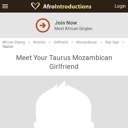
Login
Join Now
Meet African Singles
African Dating
>
Women
>
Girlfriend
>
Mozambican
>
Star Sign
>
Taurus
Meet Your Taurus Mozambican
Girlfriend