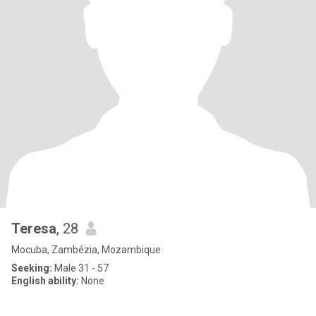
Teresa
, 28
Mocuba, Zambézia, Mozambique
Seeking:
Male 31 - 57
English ability:
None