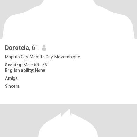
Doroteia
, 61
Maputo City, Maputo City, Mozambique
Seeking:
Male 58 - 65
English ability:
None
Amiga
Sincera