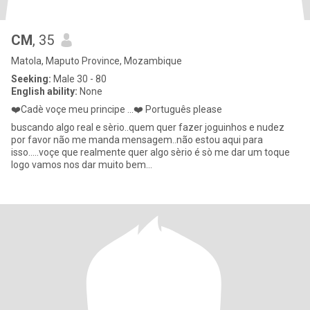
CM
, 35
Matola, Maputo Province, Mozambique
Seeking:
Male 30 - 80
English ability:
None
❤️Cadè voçe meu principe ...❤️ Português please
buscando algo real e sèrio..quem quer fazer joguinhos e nudez
por favor não me manda mensagem..não estou aqui para
isso.....voçe que realmente quer algo sèrio é sò me dar um toque
logo vamos nos dar muito bem...